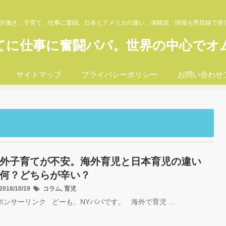
婦共働き。子育て、仕事に奮闘。日本とアメリカの違い、体験談、情報を男目線で発
てに仕事に奮闘パパ。世界の中心でオ
サイトマップ
プライバシーポリシー
お問い合わせ
外子育てが不安。海外育児と日本育児の違い
何？どちらが辛い？
018/10/19
コラム
,
育児
ポンサーリンク どーも、NYパパです。 海外で育児 …