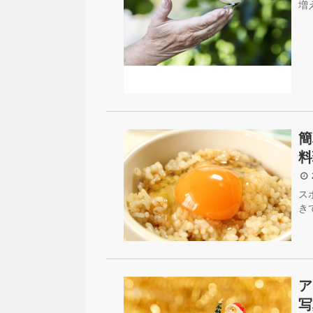
増
簡
料
2
ス
き
ア
写