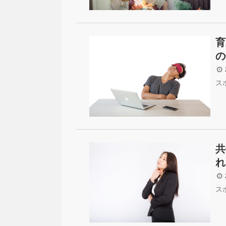
育
の
2
ス
共
れ
2
ス