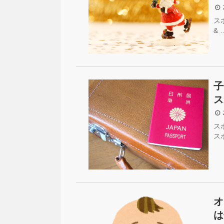
2
ス
& 
子
ス
2
ス
ス
オ
は