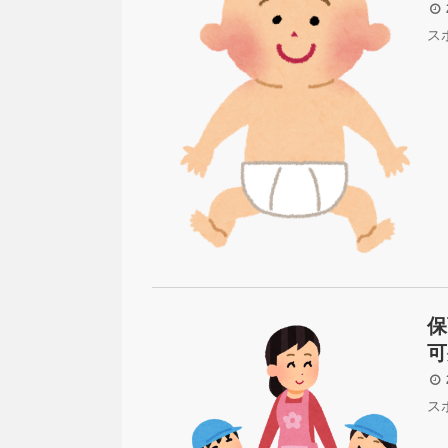
2
ス
保
可
2
ス