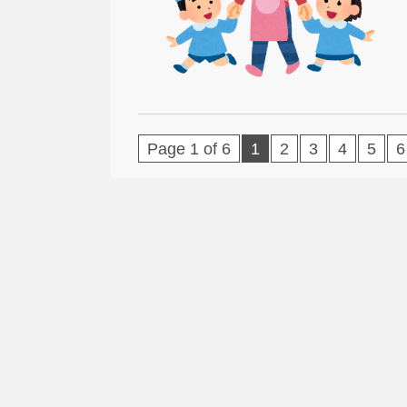
Page 1 of 6
1
2
3
4
5
6