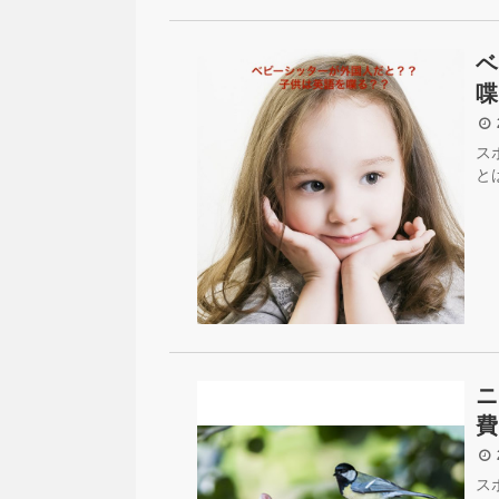
ベ
喋
2
ス
と
ニ
費
2
ス