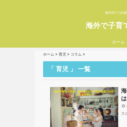
海外NYで夫
海外で子育
ホーム
ホーム
>
育児
>
コラム
>
「 育児 」 一覧
海
は
2
ス