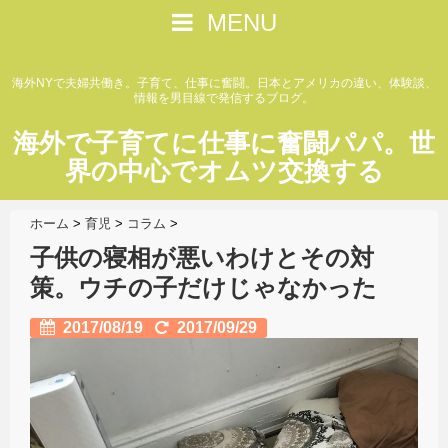
MENU
海外NYで夫婦共働き。子育て、仕事に奮闘。日本とアメリカの違い、体験談、
情報を男目線で発信するブログ。
海外で子育てに仕事に奮闘パパ。世
界の中心でオムツ交換する
ホーム
>
育児
>
コラム
>
子供の寝相が悪いわけとその対
策。ウチの子だけじゃなかった
2017/08/19
2017/09/29