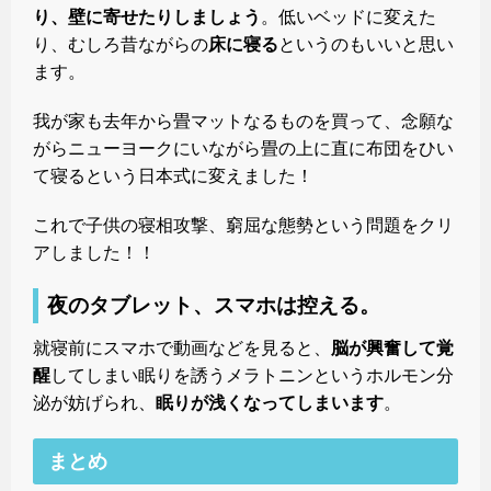
り、壁に寄せたりしましょう
。低いベッドに変えた
り、むしろ昔ながらの
床に寝る
というのもいいと思い
ます。
我が家も去年から畳マットなるものを買って、念願な
がらニューヨークにいながら畳の上に直に布団をひい
て寝るという日本式に変えました！
これで子供の寝相攻撃、窮屈な態勢という問題をクリ
アしました！！
夜のタブレット、スマホは控える。
就寝前にスマホで動画などを見ると、
脳が興奮して覚
醒
してしまい眠りを誘うメラトニンというホルモン分
泌が妨げられ、
眠りが浅くなってしまいます
。
まとめ